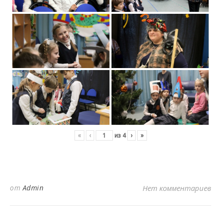
«
‹
из
4
›
»
от
Admin
Нет комментариев