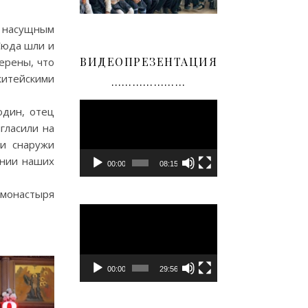
 насущным
Сюда шли и
ВИДЕОПРЕЗЕНТАЦИЯ
ерены, что
житейскими
…………………
Видеоплеер
один, отец
гласили на
 и снаружи
ении наших
00:00
08:15
 монастыря
Видеоплеер
00:00
29:56