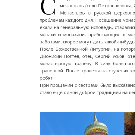
С
монастырь (село Петропавловка, 
Монастырь в русской церковн
проблемам каждого дня. Посещение монас
ехали на генеральную исповедь, старали
монахи и монахини, пребывающие в мол
заботами, скорее могут дать какой-нибуд
После Божественной Литургии, на котор
Дионисий Ногтев, отец Сергий Усков, от
монастырскую трапезу! В силу большого
трапезной. После трапезы на ступенях х
ребят!
При прощании с сёстрами было высказан
стало еще одной доброй традицией наше