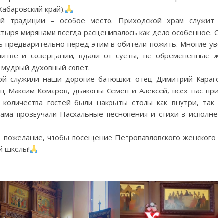
Хабаровский край).
ой традиции – особое место. Приходской храм служит
тыря мирянами всегда расценивалось как дело особенное. 
сь предварительно перед этим в обители пожить. Многие ув
итве и созерцании, вдали от суеты, не обремененные 
ь мудрый духовный совет.
ой служили наши дорогие батюшки: отец Димитрий Караг
ец Максим Комаров, дьяконы Семён и Алексей, всех нас при
 количества гостей были накрыты столы как внутри, так
рама прозвучали Пасхальные песнопения и стихи в исполн
о пожелание, чтобы посещение Петропавловского женского
й школы!